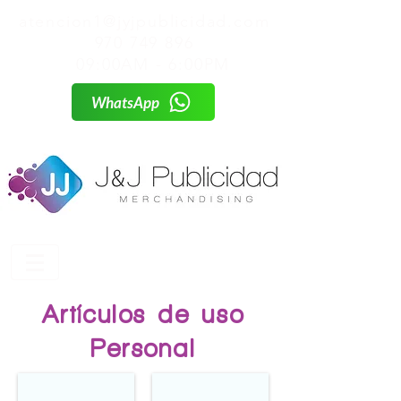
atencion1@jyjpublicidad.com
970 749 896
09:00AM - 6:00PM
WhatsApp
Artículos de uso
Personal
AP 001
AP 002